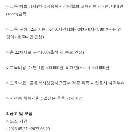
○
교육 방법
: (
사
)
한국금융복지상담협회 교육진행
/
대면
,
비대면
(zoom)
교육
○
교육 구성
:
2
급 기본과정
60
시간
(1회
~7회차
- 8
시간
, 8회차
- 4
시간
강의
/
총
60
시간 진행
)
○
총
22
차시로 구성
(80%
출석 시 수료 인정
)
○
교육비용
:
대면
-1
인
500,000
원
,
비대면
(zoom)-350,000
원
○
교육수료
:
금융복지상담사
(2
급
)
자격증 취득 시험응시 자격부여
○
자격증 취득시험
:
일정은 추후 공지예정
3.
공고 및 모집
○
모집 기간
: 2023.05.27.~2023.06.20.