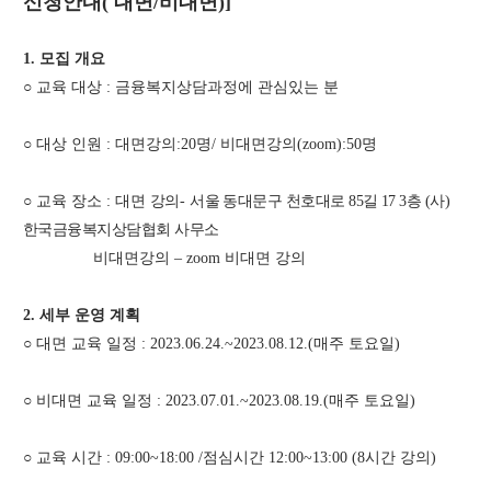
신청안내
(
대면
/
비대면
)]
1. 모집 개요
○
교육 대상
:
금융복지상담과정에 관심있는 분
○
대상 인원
:
대면강의
:20
명
/
비대면강의
(zoom):50
명
○
교육 장소
:
대면 강의
-
서울 동대문구 천호대로
85
길
17 3
층
(
사
)
한국금융복지상담협회 사무소
비대면강의
–
zoom
비대면 강의
2.
세부 운영 계획
○
대면 교육 일정
: 2023.06.24.~2023.08.12.(
매주 토요일
)
○
비대면 교육 일정
: 2023.07.01.~2023.08.19.(
매주 토요일
)
○
교육 시간
: 09:00~18:00 /
점심시간
12:00~13:00 (8
시간 강의
)