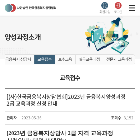
회원가입
로그인
양성과정소개
1급 금융복지 상담사
교육접수
보수교육
실무교육과정
전문가 교육과정
교육접수
[(사)한국금융복지상담협회]2023년 금융복지양성과정
2급 교육과정 신청 안내
관리자
2023-05-26
조회수
3,152
[2023
년 금융복지상담사
2
급 자격 교육과정